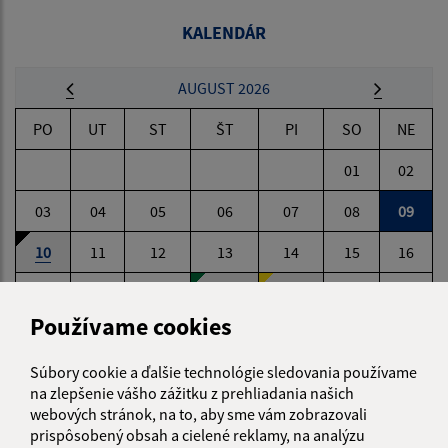
KALENDÁR
AUGUST 2026
PO
UT
ST
ŠT
PI
SO
NE
01
02
03
04
05
06
07
08
09
10
11
12
13
14
15
16
17
18
19
20
21
22
23
Používame cookies
24
25
26
27
28
29
30
Súbory cookie a ďalšie technológie sledovania používame
31
na zlepšenie vášho zážitku z prehliadania našich
webových stránok, na to, aby sme vám zobrazovali
Nedeľa, 9. august 2026
prispôsobený obsah a cielené reklamy, na analýzu