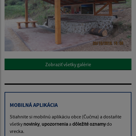
Zobraziť všetky galérie
MOBILNÁ APLIKÁCIA
Stiahnite si mobilnú aplikáciu obce (Čučma) a dostaňte
všetky
novinky
,
upozornenia
a
dôležité oznamy
do
vrecka.