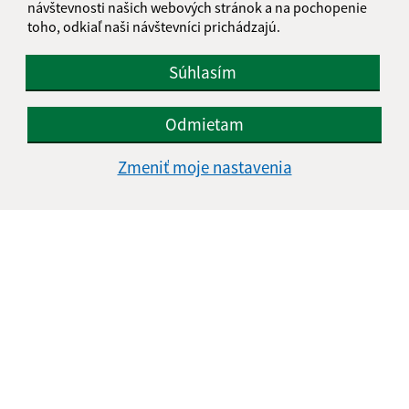
návštevnosti našich webových stránok a na pochopenie
Meniny má Ľubomíra
toho, odkiaľ naši návštevníci prichádzajú.
Súhlasím
POČASIE
Odmietam
Zmeniť moje nastavenia
NATUR-PACK