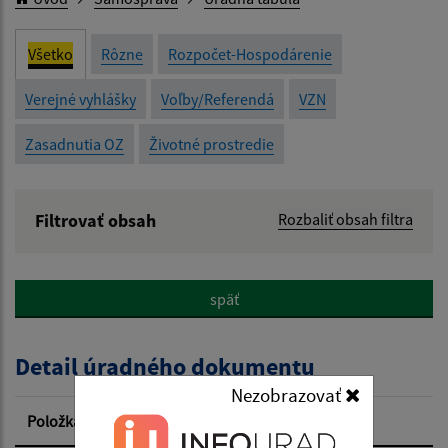
Všetko
Rôzne
Rozpočet-Hospodárenie
Verejné vyhlášky
Voľby/Referendá
VZN
Zasadnutia OZ
Životné prostredie
Filtrovať obsah
Rozbaliť obsah filtra
Názov:
späť
Popis:
Detail úradného dokumentu
Dátum zverejnenia od:
Nezobrazovať
Položka
Informácia