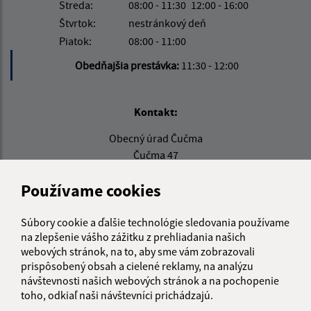
Streda:
08:00 - 11:30
12:00 - 16:00
Štvrtok:
nestránkový deň
Piatok:
08:00 - 11:00
Obedňajšia prestávka:
11:30 - 12:00
Kontakt:
Obecný úrad Čučma
Čučma 47
048 01 Rožňava
Používame cookies
obecny.urad@obeccucma.sk
+421 58 732 57 80
Súbory cookie a ďalšie technológie sledovania používame
na zlepšenie vášho zážitku z prehliadania našich
IČO: 00 594 831
webových stránok, na to, aby sme vám zobrazovali
prispôsobený obsah a cielené reklamy, na analýzu
návštevnosti našich webových stránok a na pochopenie
toho, odkiaľ naši návštevníci prichádzajú.