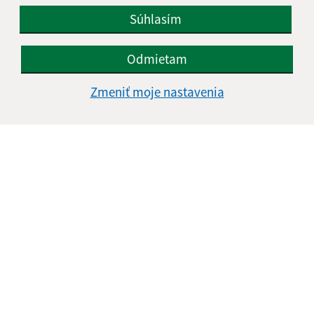
Súhlasím
Odmietam
Zmeniť moje nastavenia
Informácie o stránke:
Vyhlásenie o prístupnosti
Autorské práva
Ochrana osobných údajov
Navigácia:
Vytlačiť aktuálnu stránku