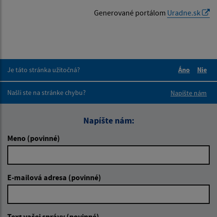
Generované portálom
Uradne.sk
Je táto stránka užitočná?
Áno
Nie
Boli tieto 
Boli 
Našli ste na stránke chybu?
Napíšte nám
Napíšte nám:
Meno (povinné)
E-mailová adresa (povinné)
Text vašej správy (povinné)