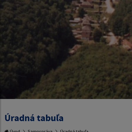
Úradná tabuľa
Úvod
Samospráva
Úradná tabuľa