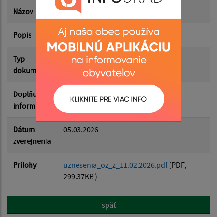
Dátum zverejnenia do:
Názov
Uznesenia OZ z 11.02.2026
Popis
Filtrovať
Reset
Typ
Zasadnutia OZ
dokumentu
Doplňujúce
informácie
Dátum
05.03.2026
zverejnenia
Prílohy
uznesenia_oz_z_11.02.2026.pdf
(PDF,
299.37KB )
späť