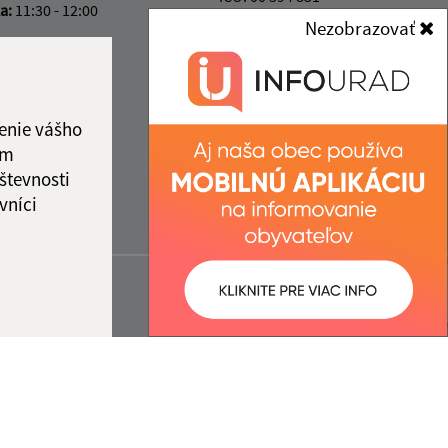
ka:
11:30 - 12:00
Nezobrazovať
enie vášho
ám
števnosti
vníci