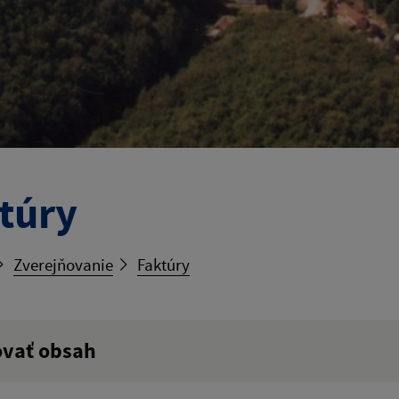
túry
Zverejňovanie
Faktúry
ovať obsah
ý výraz: