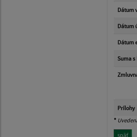
Dátum v
Dátum 
Dátum e
Suma s
Zmluvná
Prílohy
*
Uvedená 
späť