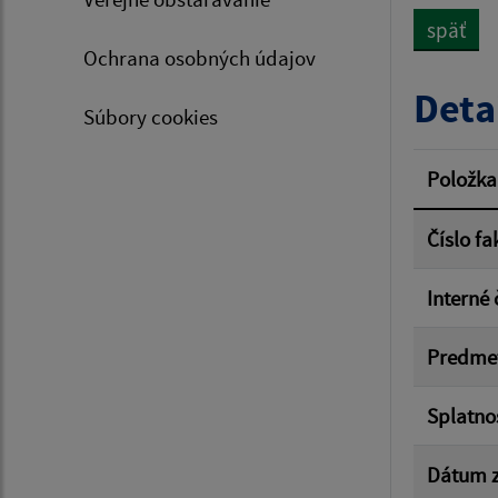
späť
Ochrana osobných údajov
Typ dá
Deta
Súbory cookies
Suma 
Položka
Číslo fa
Filtr
Interné 
Predme
Splatno
Dátum z