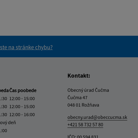
 ste na stránke chybu?
vás užitočné?
e pre vás užitočné?
Kontakt:
Obecný úrad Čučma
beda
Čas poobede
Čučma 47
1:30
12:00 - 15:00
048 01 Rožňava
1:30
12:00 - 15:00
1:30
12:00 - 16:00
obecny.urad@obeccucma.sk
ový deň
+421 58 732 57 80
1:00
IČO: 00 594 831