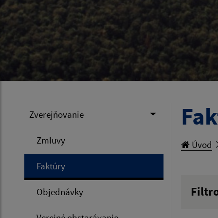
Fak
Zverejňovanie
Zmluvy
Úvod
Faktúry
Filtr
Objednávky
Hľadan
Verejné obstarávanie