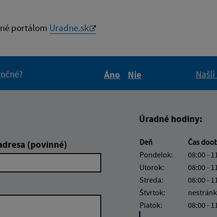
né portálom
Uradne.sk
itočné?
Našli
Áno
Nie
Boli tieto informácie pre 
Boli tieto informáci
Úradné hodiny:
Deň
Čas doo
adresa (povinné)
Pondelok:
08:00 - 1
Utorok:
08:00 - 1
Streda:
08:00 - 1
Štvrtok:
nestránk
Piatok:
08:00 - 1