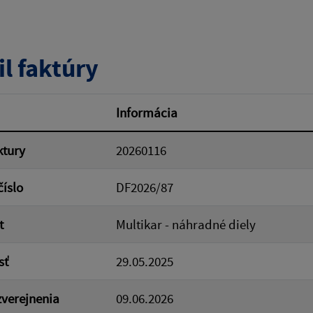
tumu:
Dátum od:
il faktúry
od:
Suma do:
Informácia
ktury
20260116
ovať
číslo
DF2026/87
t
Multikar - náhradné diely
sť
29.05.2025
verejnenia
09.06.2026