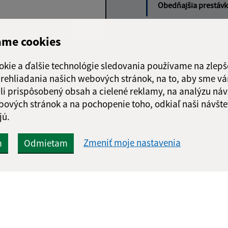
Obedňajšia prestáv
ame cookies
Google reCaptcha Response
okie a ďalšie technológie sledovania používame na zlepš
Odoslať správu
 prehliadania našich webových stránok, na to, aby sme v
li prispôsobený obsah a cielené reklamy, na analýzu náv
bových stránok a na pochopenie toho, odkiaľ naši návšte
jú.
Zmeniť moje nastavenia
m
Odmietam