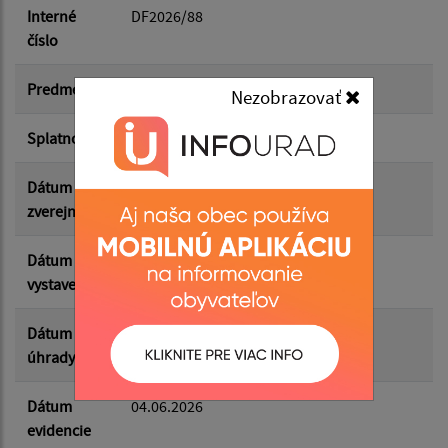
Dátum do:
Interné
DF2026/88
číslo
Suma od:
Predmet
webhosting, doména, certifikát
Nezobrazovať
Splatnosť
30.05.2026
Suma do:
Dátum
09.06.2026
zverejnenia
Filtrovať
Reset
Dátum
20.05.2026
vystavenia
Dátum
04.06.2026
úhrady
Dátum
04.06.2026
evidencie