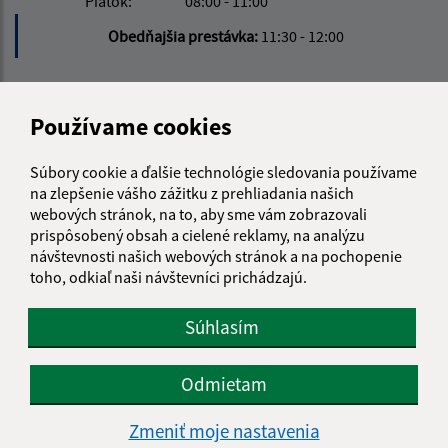
Piatok:
08:00 - 11:00
Obedňajšia prestávka:
11:30 - 12:00
Kontakt:
Používame cookies
Obecný úrad Čučma
Čučma 47
Súbory cookie a ďalšie technológie sledovania používame
048 01 Rožňava
na zlepšenie vášho zážitku z prehliadania našich
webových stránok, na to, aby sme vám zobrazovali
obecny.urad@obeccucma.sk
prispôsobený obsah a cielené reklamy, na analýzu
+421 58 732 57 80
návštevnosti našich webových stránok a na pochopenie
toho, odkiaľ naši návštevníci prichádzajú.
IČO: 00 594 831
Súhlasím
Odmietam
Zmeniť moje nastavenia