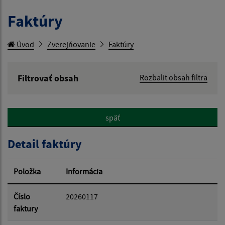
Faktúry
Úvod
Zverejňovanie
Faktúry
Filtrovať obsah
Rozbaliť obsah filtra
Hľadaný výraz:
späť
Hľadať v:
Detail faktúry
Typ dátumu:
Položka
Informácia
Dátum od:
Číslo
20260117
faktury