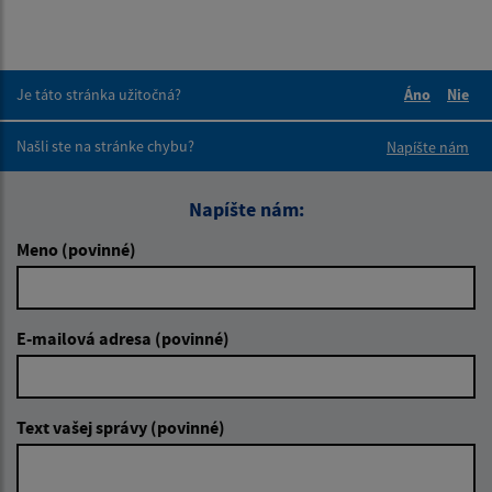
Je táto stránka užitočná?
Áno
Nie
Boli tieto 
Boli 
Našli ste na stránke chybu?
Napíšte nám
Napíšte nám:
Meno (povinné)
E-mailová adresa (povinné)
Text vašej správy (povinné)