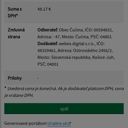
Suma s
48.17 €
DPH*
Zmluvná
Odberateľ
: Obec Čučma, IČO: 00594831,
strana
Adresa: - 47, Mesto: Čučma, PSČ: 04801
Dodávateľ
: webex.digital s.r.o., IČO:
48329461, Adresa: Ostrovského 2456/2,
Mesto: Slovenská republika, Košice-Juh,
PSČ: 04001
Prílohy
-
*
Uvedená cena je konečná. Ak je dodávateľ platcom DPH, cena
je vrátane DPH.
späť
Generované portálom
Uradne.sk