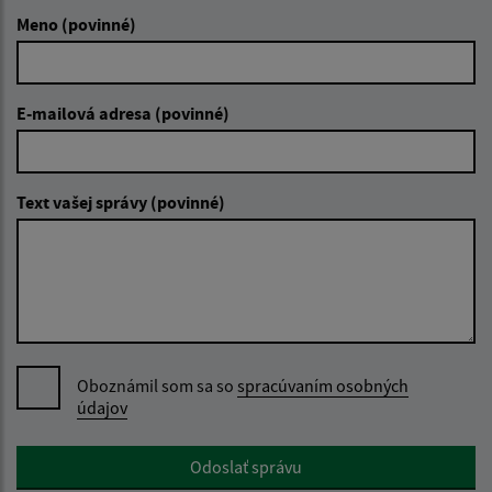
Meno (povinné)
E-mailová adresa (povinné)
Text vašej správy (povinné)
Oboznámil som sa so
spracúvaním osobných
údajov
Google reCaptcha Response
Odoslať správu