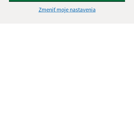
Informácie o stránke:
Zmeniť moje nastavenia
Vyhlásenie o prístupnosti
Autorské práva
Ochrana osobných údajov
Navigácia:
Vytlačiť aktuálnu stránku
Mapa stránok
Cookies
Rýchle odkazy:
Aktuality
História
Fotogaléria
Kontakty
Aktualizované:
05.08.2026 08:19 hod.