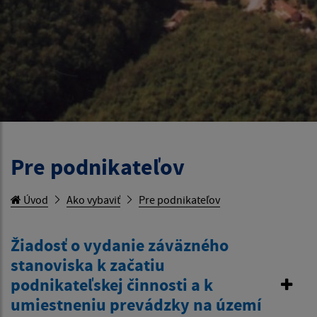
Pre podnikateľov
Úvod
Ako vybaviť
Pre podnikateľov
Žiadosť o vydanie záväzného
stanoviska k začatiu
podnikateľskej činnosti a k
umiestneniu prevádzky na území