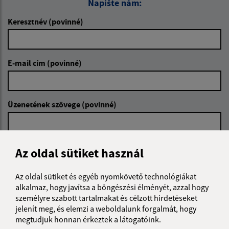
Napíšte nám:
Keresztnév (povinné)
E-mail cím (povinné)
Üzenetének szövege (povinné)
Az oldal sütiket használ
Az oldal sütiket és egyéb nyomkövető technológiákat
alkalmaz, hogy javítsa a böngészési élményét, azzal hogy
Megismerkedtem a
személyes adatok
személyre szabott tartalmakat és célzott hirdetéseket
feldolgozásával
jelenít meg, és elemzi a weboldalunk forgalmát, hogy
megtudjuk honnan érkeztek a látogatóink.
Google reCaptcha Response
Üzenet küldése