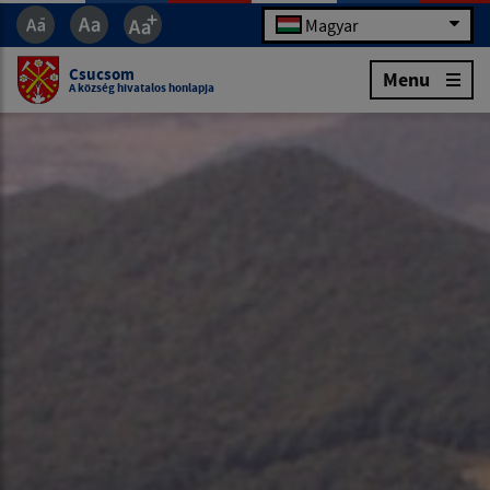
Magyar
Csucsom
Menu
A község hivatalos honlapja