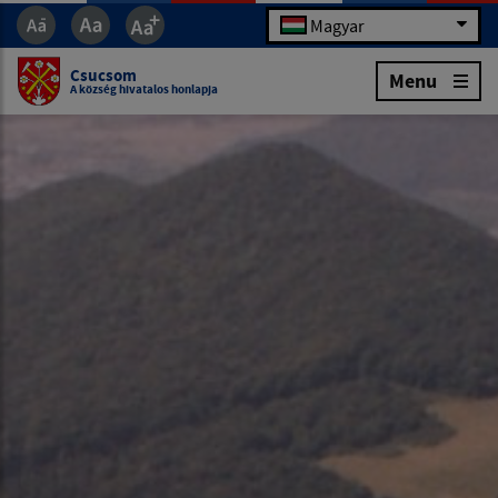
Magyar
Csucsom
Menu
A község hivatalos honlapja