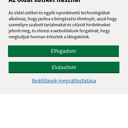
Csütörtök:
-
Az oldal sütiket és egyéb nyomkövető technológiákat
Péntek:
08:00 - 11:00
alkalmaz, hogy javítsa a böngészési élményét, azzal hogy
személyre szabott tartalmakat és célzott hirdetéseket
Ebédszünet:
11:00 - 12:00
jelenít meg, és elemzi a weboldalunk forgalmát, hogy
megtudjuk honnan érkeztek a látogatóink.
Kontakt:
Elfogadom
Obecný úrad Csucsom
Čučma 47
Elutasítom
048 01 Rožňava
obecny.urad@obeccucma.sk
Beállítások megváltoztatása
+421 58 732 57 80
IČO: 00 594 831