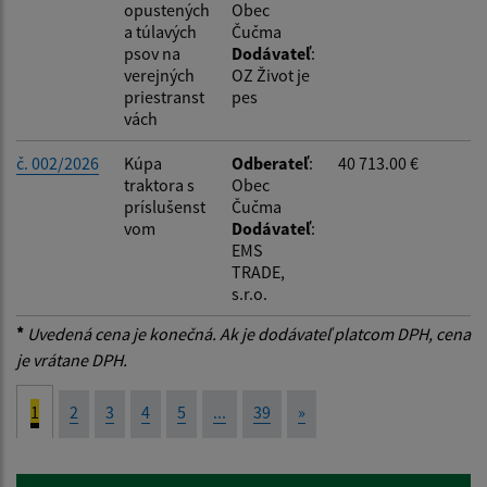
opustených
Obec
a túlavých
Čučma
psov na
Dodávateľ
:
verejných
OZ Život je
priestranst
pes
vách
č. 002/2026
Kúpa
Odberateľ
:
40 713.00 €
traktora s
Obec
príslušenst
Čučma
vom
Dodávateľ
:
EMS
TRADE,
s.r.o.
*
Uvedená cena je konečná. Ak je dodávateľ platcom DPH, cena
je vrátane DPH.
1
2
3
4
5
...
39
»