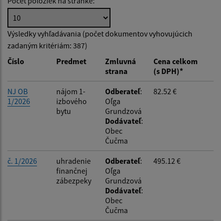
Počet položiek na stránke:
Hľadať v:
Výsledky vyhľadávania (počet dokumentov vyhovujúcich
zadaným kritériám: 387)
Typ dátumu:
Číslo
Predmet
Zmluvná
Cena celkom
strana
(s DPH)*
Dátum od:
NJ OB
nájom 1-
Odberateľ
:
82.52 €
1/2026
izbového
Oľga
bytu
Grundzová
Dátum do:
Dodávateľ
:
Obec
Čučma
Suma od:
č. 1/2026
uhradenie
Odberateľ
:
495.12 €
finančnej
Oľga
zábezpeky
Grundzová
Suma do:
Dodávateľ
:
Obec
Čučma
Typ: