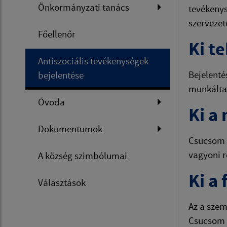
Önkormányzati tanács
tevékenys
szervezet
Főellenőr
Ki t
Antiszociális tevékenységek
Bejelenté
bejelentése
munkáltat
Óvoda
Ki a
Dokumentumok
Csucsom k
vagyoni r
A község szimbólumai
Ki a
Választások
Az a szem
Csucsom k