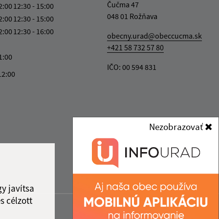
Čučma 47
2:00
12:30 - 15:00
048 01 Rožňava
2:00
12:30 - 15:00
2:00
12:30 - 16:00
obecny.urad@obeccucma.sk
+421 58 732 57 80
1:00
IČO: 00 594 831
12:00
Nezobrazovať
y javítsa
s célzott