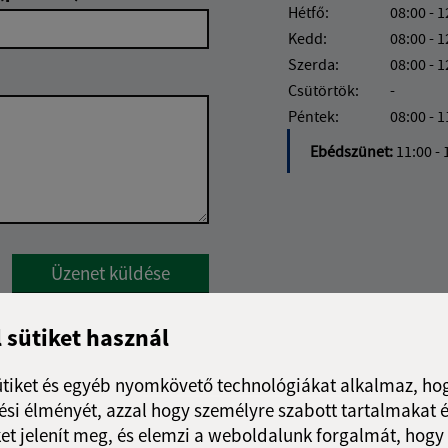
Hétfő:
08:00 - 1
Kedd:
08:00 - 1
Szerda:
08:00 - 1
Csütörtök:
-
Péntek:
08:00 - 1
Ebédszünet:
11:00 - 
Google reCaptcha Response
Üzenet küldése
l sütiket használ
ütiket és egyéb nyomkövető technológiákat alkalmaz, hog
si élményét, azzal hogy személyre szabott tartalmakat é
et jelenít meg, és elemzi a weboldalunk forgalmát, hogy