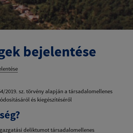
gek bejelentése
elentése
4/2019. sz. törvény alapján a társadalomellenes
dosításáról és kiegészítéséről
ység?
igazgatási deliktumot társadalomellenes