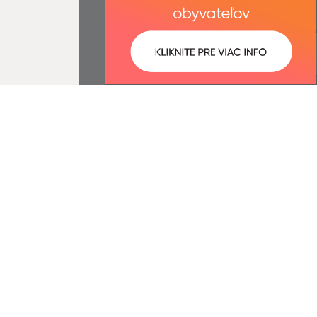
:
Správca obsahu:
8:19 óra.
A tartalomkezelő a falu Csucsom.
A
Egységes Tervezési
Kézikönyvvel összhangban
készült Elektronikus