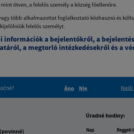
mint ötven, a felelős személy a község főellenőre.
vagy több alkalmazottat foglalkoztató közhasznú és költs
 kijelölniük felelős személyt.
i információk a bejelentőkről, a bejelent
táról, a megtorló intézkedésekről és a vé
itočné?
Našli
Áno
Nie
Boli tieto informácie pre 
Boli tieto informáci
Úradné hodiny:
Nap
Reggeli 
 (povinné)