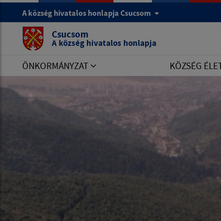
A község hivatalos honlapja Csucsom
Csucsom
A község hivatalos honlapja
ÖNKORMÁNYZAT
KÖZSÉG ÉLE