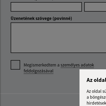
Üzenetének szövege (povinné)
Megismerkedtem a
személyes adatok
feldolgozásával
Az olda
Az oldal s
a böngészé
hirdetések