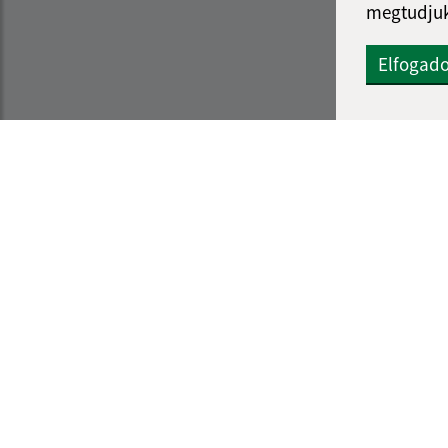
megtudjuk
Elfogad
Az oldalról:
Navigáció:
Hozzáférhetőségi nyilatkozat
Nyomtatás
Szerzői jog
Honlap térkép
Személyes adatok védelme
Sütik