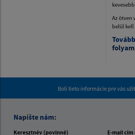
kevesebb 
Az ötven 
belül kell
Tovább
folyama
Boli tieto informácie pre vás už
Napíšte nám:
Keresztnév (povinné)
E-mail cím