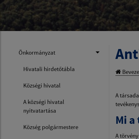
Ant
Önkormányzat
Hivatali hirdetőtábla
Beveze
Községi hivatal
A társada
A községi hivatal
tevékenys
nyitvatartása
Mi a
Község polgármestere
A törvény