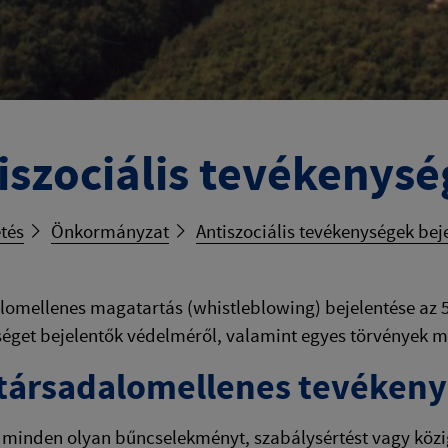
iszociális tevékenysé
tés
Önkormányzat
Antiszociális tevékenységek bej
lomellenes magatartás (whistleblowing) bejelentése az 5
éget bejelentők védelméről, valamint egyes törvények mó
 társadalomellenes tevéken
 minden olyan bűncselekményt, szabálysértést vagy köz