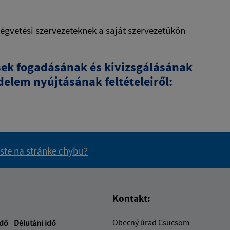
égvetési szervezeteknek a saját szervezetükön
ések fogadásának és kivizsgálásának
delem nyújtásának feltételeiről:
 ste na stránke chybu?
vás užitočné?
e pre vás užitočné?
Kontakt:
Obecný úrad Csucsom
idő
Délutáni idő