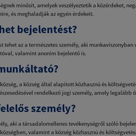
égnek minősít, amelyek veszélyeztetik a közérdeket, ne
eire, és meghaladják az egyén érdekeit.
ehet bejelentést?
st tehet az a természetes személy, aki munkaviszonyban
óval, valamint anonim bejelentő is.
 munkáltató?
özség, a község által alapított közhasznú és költségvet
észesedésével rendelkező jogi személy, amely legalább öt
 felelős személy?
ély, aki a társadalomellenes tevékenységről szóló bejelent
özségben, valamint a község közhasznú és költségvetési