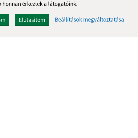
 honnan érkeztek a látogatóink.
Beállítások megváltoztatása
om
Elutasítom
Gyors linkek:
Frissített
Aktualitások
05.08.2026 0
A település történelme
RSS
Fotóalbum
Elérhetőségek