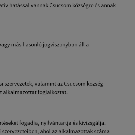
gatív hatással vannak Csucsom községre és annak
 vagy más hasonló jogviszonyban áll a
ési szervezetek, valamint az Csucsom község
 alkalmazottat foglalkoztat.
éseket fogadja, nyilvántartja és kivizsgálja.
 szervezeteiben, ahol az alkalmazottak száma