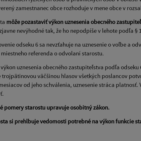
verený zamestnanec obce rozhoduje v mene obce v roz
sta
môže pozastaviť výkon uznesenia obecného zastupiteľ
zjavne nevýhodné tak, že ho nepodpíše v lehote podľa § 1
ovenie odseku 6 sa nevzťahuje na uznesenie o voľbe a od
 miestneho referenda o odvolaní starostu.
l výkon uznesenia obecného zastupiteľstva podľa odseku 
 trojpätinovou väčšinou hlasov všetkých poslancov potvr
mesiacov od jeho schválenia, uznesenie stráca platnosť
ť.
é pomery starostu upravuje osobitný zákon.
sta si prehlbuje vedomosti potrebné na výkon funkcie st