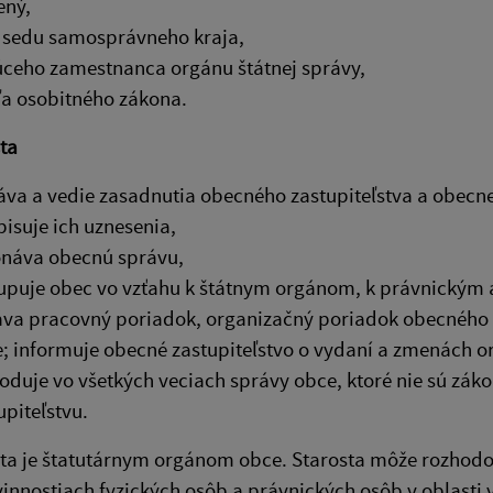
ený,
sedu samosprávneho kraja,
ceho zamestnanca orgánu štátnej správy,
a osobitného zákona.
ta
áva a vedie zasadnutia obecného zastupiteľstva a obecne
isuje ich uznesenia,
náva obecnú správu,
upuje obec vo vzťahu k štátnym orgánom, k právnickým
va pracovný poriadok, organizačný poriadok obecnéh
; informuje obecné zastupiteľstvo o vydaní a zmenách 
oduje vo všetkých veciach správy obce, ktoré nie sú z
upiteľstvu.
osta je štatutárnym orgánom obce. Starosta môže rozho
innostiach fyzických osôb a právnických osôb v oblasti