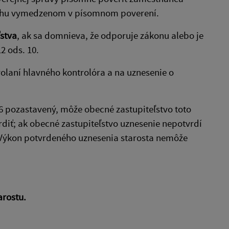
sahu vymedzenom v písomnom poverení.
stva
, ak sa domnieva, že odporuje zákonu alebo je
2 ods. 10.
volaní hlavného kontrolóra a na uznesenie o
6 pozastavený, môže obecné zastupiteľstvo toto
diť; ak obecné zastupiteľstvo uznesenie nepotvrdí
. Výkon potvrdeného uznesenia starosta nemôže
arostu.