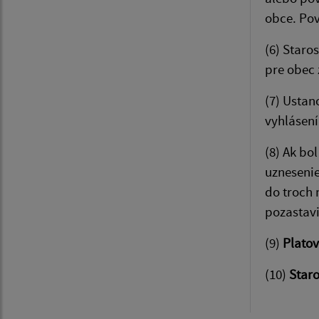
obce. Po
(6) Staro
pre obec 
(7) Ustan
vyhlásení
(8) Ak bo
uznesenie
do troch 
pozastavi
(9)
Platov
(10)
Staro