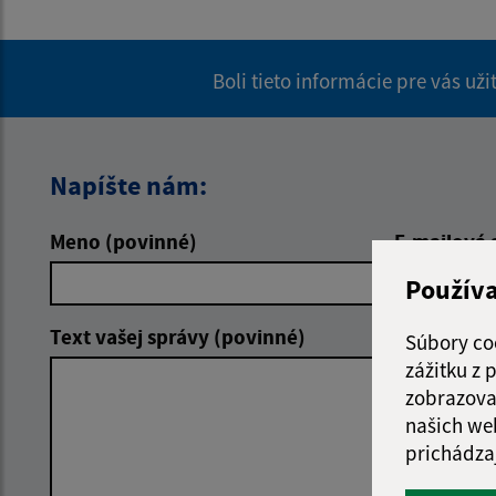
Boli tieto informácie pre vás už
Napíšte nám:
Meno (povinné)
E-mailová 
Použív
Text vašej správy (povinné)
Súbory co
zážitku z
zobrazova
našich we
prichádza