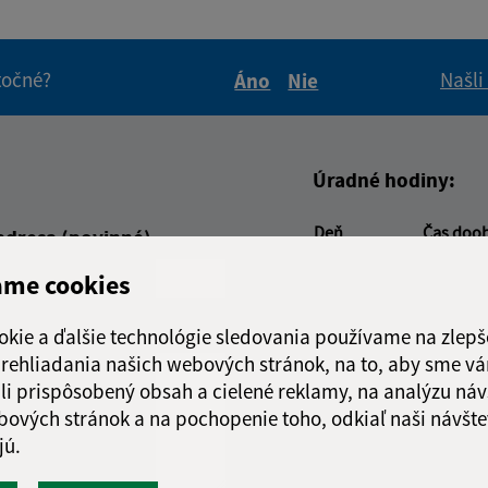
itočné?
Našli
Áno
Nie
Boli tieto informácie pre 
Boli tieto informáci
Úradné hodiny:
Deň
Čas doo
adresa (povinné)
Pondelok:
08:00 - 1
ame cookies
Utorok:
08:00 - 1
Streda:
08:00 - 1
okie a ďalšie technológie sledovania používame na zlepš
Štvrtok:
nestránk
 prehliadania našich webových stránok, na to, aby sme v
Piatok:
08:00 - 1
li prispôsobený obsah a cielené reklamy, na analýzu náv
Obedňajšia prestáv
bových stránok a na pochopenie toho, odkiaľ naši návšte
jú.