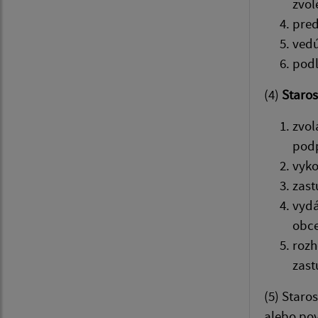
zvol
pred
vedú
podľ
(4)
Staros
zvol
podp
vyko
zast
vydá
obce
rozh
zast
(5) Star
alebo pov