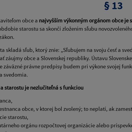
§ 13
taviteľom obce a
najvyšším výkonným orgánom obce je s
bdobie starostu sa skončí zložením sľubu novozvoleného
zákon.
sta skladá sľub, ktorý znie: „Sľubujem na svoju česť a sv
ť záujmy obce a Slovenskej republiky. Ústavu Slovenskej
 záväzné právne predpisy budem pri výkone svojej funkc
a svedomia.
a starostu je nezlučiteľná s funkciou
anca,
stnanca obce, v ktorej bol zvolený; to neplatí, ak zame
cie starostu,
utárneho orgánu rozpočtovej organizácie alebo príspevko