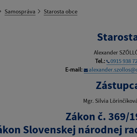
Samospráva
Starosta obce
Starost
Alexander SZŐLL
Tel.:
0915 938 7
E-mail:
alexander.szollos
Zástupc
Mgr. Silvia Lörinčíkov
Zákon č. 369/1
ákon Slovenskej národnej ra