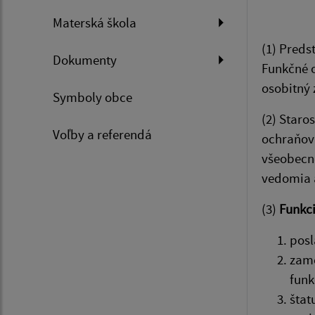
Materská škola
(1) Preds
Dokumenty
Funkčné o
osobitný 
Symboly obce
(2) Staro
Voľby a referendá
ochraňova
všeobecne
vedomia 
(3)
Funkci
posl
zame
funk
štat