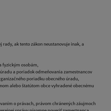
j rady, ak tento zákon neustanovuje inak, a
 a fyzickým osobám,
o úradu a poriadok odmeňovania zamestnancov
organizačného poriadku obecného úradu,
ákonom alebo štatútom obce vyhradené obecnému
dovaním o právach, právom chránených záujmoch
 verejnej správy písomne poveriť zamestnanca