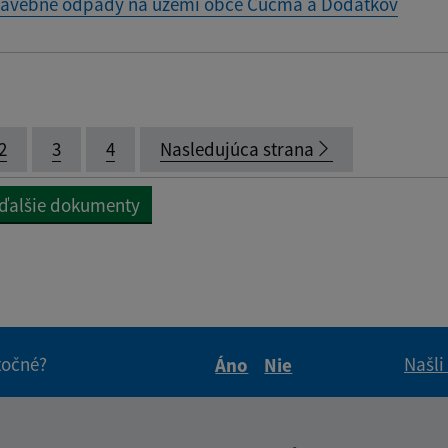
tavebné odpady na území obce Čučma a Dodatkov
2
3
4
Nasledujúca strana
 ďalšie dokumenty
itočné?
Našli
Áno
Nie
Boli tieto informácie pre 
Boli tieto informáci