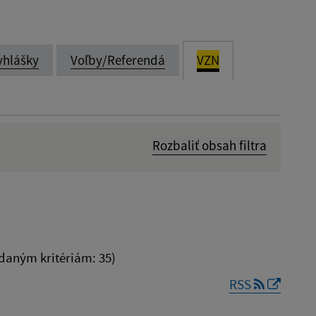
yhlášky
Voľby/Referendá
VZN
Rozbaliť obsah filtra
Dátum zverejnenia od:
Platnosť do:
daným kritériám: 35)
RSS
Reset