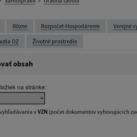
Samospráva
Úradná tabuľa
Rôzne
Rozpočet-Hospodárenie
Verejné v
utia OZ
Životné prostredie
ovať obsah
:
Popis:
ložiek na stránke:
zverejnenia do:
Platnosť od:
 vyhľadávania v
VZN
(počet dokumentov vyhovujúcich za
ovať