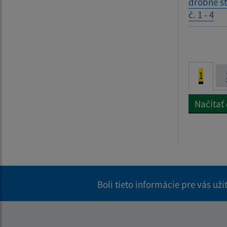
drobné s
č. 1 - 4
1
Načítať
Boli tieto informácie pre vás už