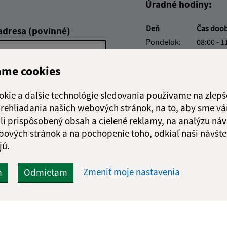
Úradné hodiny:
Deň
Čas doo
adresa (povinné)
Pondelok:
08:00 - 1
Utorok:
08:00 - 1
Streda:
08:00 - 1
ame cookies
Štvrtok:
nestránk
Piatok:
08:00 - 1
okie a ďalšie technológie sledovania používame na zlepš
 prehliadania našich webových stránok, na to, aby sme v
Obedňajšia prestáv
li prispôsobený obsah a cielené reklamy, na analýzu náv
bových stránok a na pochopenie toho, odkiaľ naši návšte
jú.
Google reCaptcha Response
Zmeniť moje nastavenia
m
Odmietam
Odoslať správu