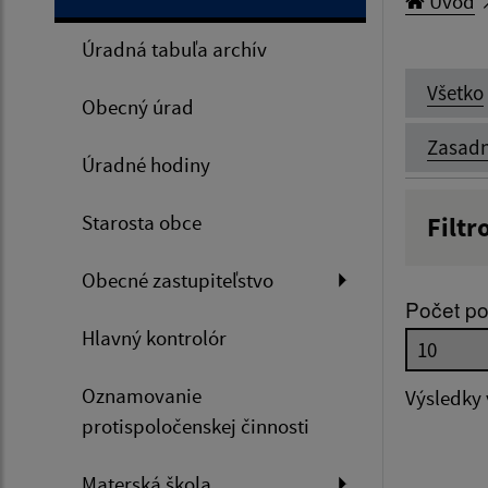
Úvod
Úradná tabuľa archív
Všetko
Obecný úrad
Zasadn
Úradné hodiny
Starosta obce
Filtr
Názov
Obecné zastupiteľstvo
Počet po
Hlavný kontrolór
Dátum 
Oznamovanie
Výsledky
protispoločenskej činnosti
Filtr
Materská škola