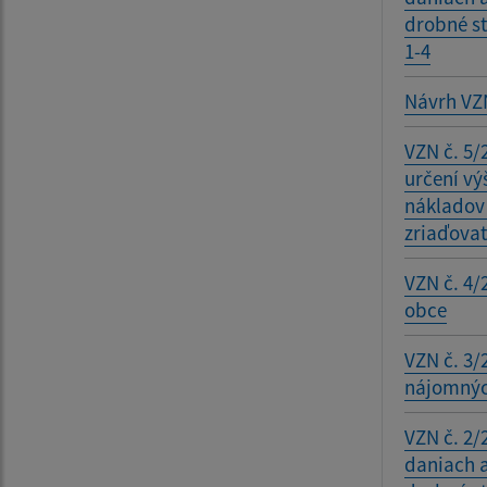
drobné s
1-4
Návrh VZN
VZN č. 5/
určení vý
nákladov 
zriaďova
VZN č. 4/
obce
VZN č. 3/
nájomných
VZN č. 2/
daniach 