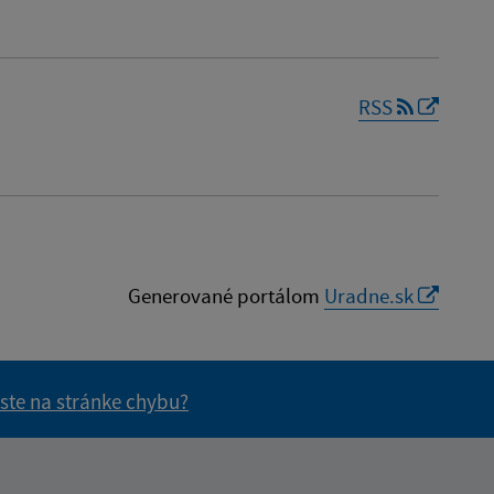
RSS
Generované portálom
Uradne.sk
 ste na stránke chybu?
vás užitočné?
e pre vás užitočné?