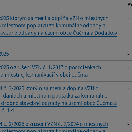
P
2025 ktorým sa mení a dopĺňa VZN o miestnych
-
a miestnom poplatku za komunálne odpady a
tavebné odpady na území obce Čučma a Dodatkov
2025
-
2025 o zrušení VZN č. 1/2017 o podmienkach
-
ia miestnej komunikácií v obci Čučma
 č. 3/2025 ktorým sa mení a dopĺňa VZN o
-
h daniach a miestnom poplatku za komunálne
 drobné stavebné odpady na území obce Čučma a
č. 1-4
 č. 2/2025 o zrušení VZN č. 2/2024 o miestnych
-
a miestnom poplatku za komunálne odpady a