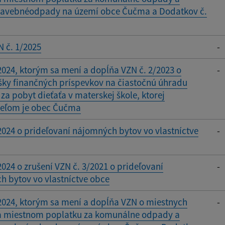
tavebnéodpady na území obce Čučma a Dodatkov č.
 č. 1/2025
-
2024, ktorým sa mení a dopĺňa VZN č. 2/2023 o
-
šky finančných príspevkov na čiastočnú úhradu
za pobyt dieťaťa v materskej škole, ktorej
teľom je obec Čučma
2024 o prideľovaní nájomných bytov vo vlastníctve
-
2024 o zrušení VZN č. 3/2021 o prideľovaní
-
 bytov vo vlastníctve obce
2024, ktorým sa mení a dopĺňa VZN o miestnych
-
a miestnom poplatku za komunálne odpady a