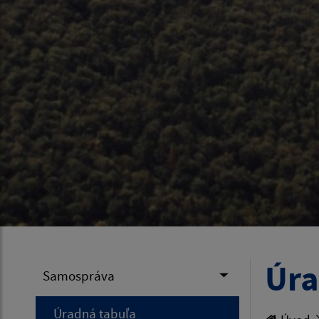
Úra
Samospráva
Úradná tabuľa