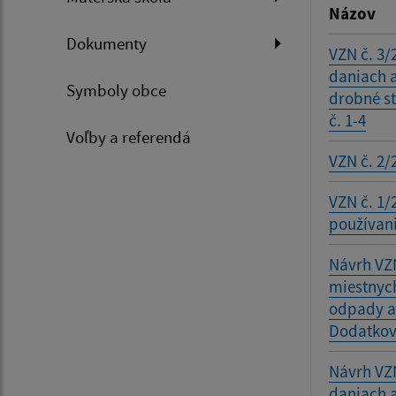
Názov
Dokumenty
VZN č. 3/
daniach 
Symboly obce
drobné s
č. 1-4
Voľby a referendá
VZN č. 2/
VZN č. 1/
používan
Návrh VZN
miestnyc
odpady a
Dodatkov 
Návrh VZN
daniach 