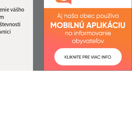
IČO: 00 594 831
ka:
11:30 - 12:00
enie vášho
ám
števnosti
vníci