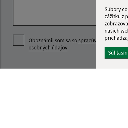
Súbory co
zážitku z
zobrazova
našich we
prichádza
Oboznámil som sa so
spracúvaním
osobných údajov
Súhlasí