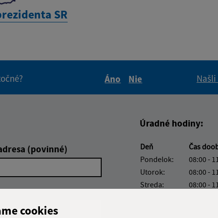
prezidenta SR
itočné?
Našli
Áno
Nie
Boli tieto informácie pre 
Boli tieto informáci
Úradné hodiny:
Deň
Čas doo
adresa (povinné)
Pondelok:
08:00 - 1
Utorok:
08:00 - 1
Streda:
08:00 - 1
Štvrtok:
nestránk
ame cookies
Piatok:
08:00 - 1