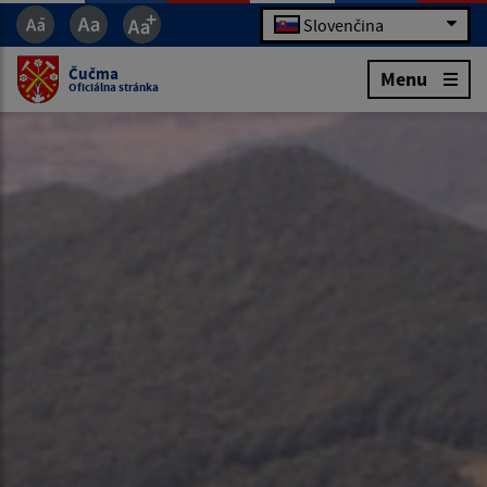
Slovenčina
Čučma
Menu
Oficiálna stránka