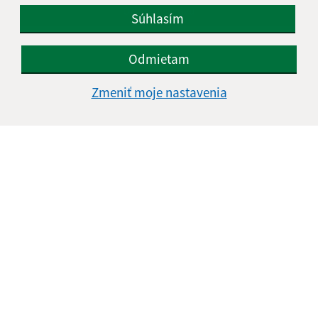
Google reCaptcha Response
Odoslať správu
Súhlasím
Odmietam
Úradné hodiny:
Zmeniť moje nastavenia
Deň
Čas doobeda
Čas poobede
Pondelok:
08:00 - 11:30
12:00 - 15:00
Utorok:
08:00 - 11:30
12:00 - 15:00
Streda:
08:00 - 11:30
12:00 - 16:00
Štvrtok:
nestránkový deň
Piatok:
08:00 - 11:00
Obedňajšia prestávka:
11:30 - 12:00
Kontakt:
Obecný úrad Čučma
Čučma 47