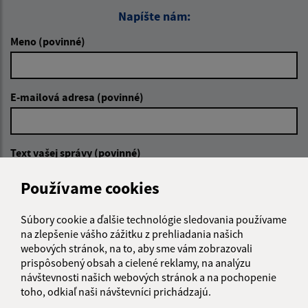
Napíšte nám:
Meno (povinné)
E-mailová adresa (povinné)
Text vašej správy (povinné)
Používame cookies
Súbory cookie a ďalšie technológie sledovania používame
na zlepšenie vášho zážitku z prehliadania našich
webových stránok, na to, aby sme vám zobrazovali
prispôsobený obsah a cielené reklamy, na analýzu
Oboznámil som sa so
spracúvaním osobných
návštevnosti našich webových stránok a na pochopenie
údajov
toho, odkiaľ naši návštevníci prichádzajú.