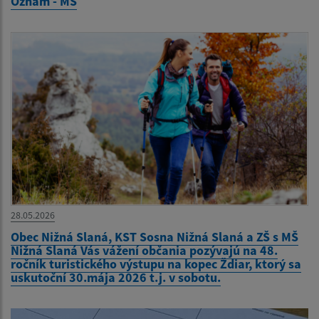
Oznam - MŠ
28.05.2026
Obec Nižná Slaná, KST Sosna Nižná Slaná a ZŠ s MŠ
Nižná Slaná Vás vážení občania pozývajú na 48.
ročník turistického výstupu na kopec Ždiar, ktorý sa
uskutoční 30.mája 2026 t.j. v sobotu.