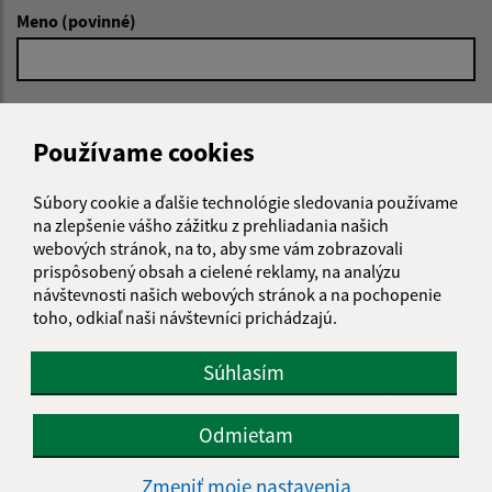
Meno (povinné)
E-mailová adresa (povinné)
Používame cookies
Text vašej správy (povinné)
Súbory cookie a ďalšie technológie sledovania používame
na zlepšenie vášho zážitku z prehliadania našich
webových stránok, na to, aby sme vám zobrazovali
prispôsobený obsah a cielené reklamy, na analýzu
návštevnosti našich webových stránok a na pochopenie
toho, odkiaľ naši návštevníci prichádzajú.
Súhlasím
Oboznámil som sa so
spracúvaním osobných
údajov
Odmietam
Google reCaptcha Response
Odoslať správu
Zmeniť moje nastavenia