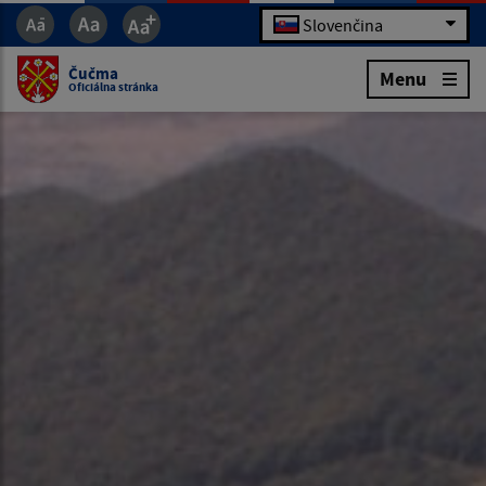
Slovenčina
Čučma
Menu
Oficiálna stránka