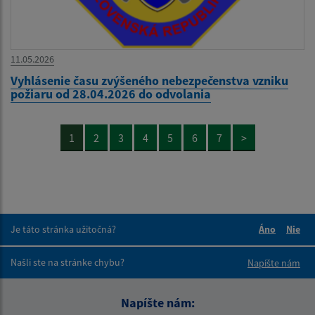
11.05.2026
Vyhlásenie času zvýšeného nebezpečenstva vzniku
požiaru od 28.04.2026 do odvolania
1
2
3
4
5
6
7
>
Je táto stránka užitočná?
Áno
Nie
Boli tieto 
Boli 
Našli ste na stránke chybu?
Napíšte nám
Napíšte nám: