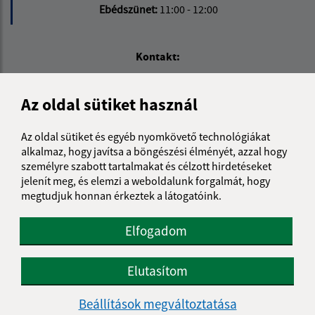
Ebédszünet:
11:00 - 12:00
Kontakt:
Obecný úrad Csucsom
Čučma 47
Az oldal sütiket használ
048 01 Rožňava
Az oldal sütiket és egyéb nyomkövető technológiákat
obecny.urad@obeccucma.sk
alkalmaz, hogy javítsa a böngészési élményét, azzal hogy
+421 58 732 57 80
személyre szabott tartalmakat és célzott hirdetéseket
jelenít meg, és elemzi a weboldalunk forgalmát, hogy
IČO: 00 594 831
megtudjuk honnan érkeztek a látogatóink.
Elfogadom
Elutasítom
Beállítások megváltoztatása