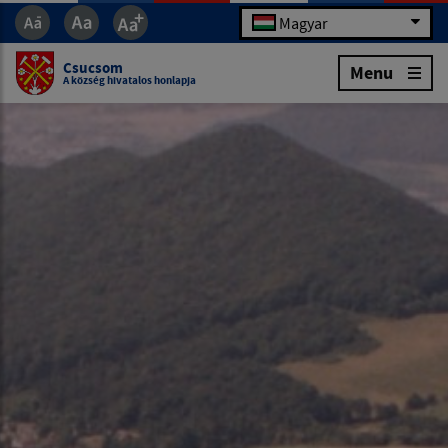
Magyar
Csucsom
Menu
A község hivatalos honlapja