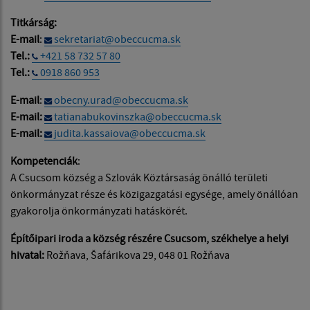
Titkárság:
E-mail
:
sekretariat@obeccucma.sk
Tel.:
+421 58 732 57 80
Tel.:
0918 860 953
E-mail
:
obecny.urad@obeccucma.sk
E-mail:
tatianabukovinszka@obeccucma.sk
E-mail:
judita.kassaiova@obeccucma.sk
Kompetenciák
:
A Csucsom község a Szlovák Köztársaság önálló területi
önkormányzat része és közigazgatási egysége, amely önállóan
gyakorolja önkormányzati hatáskörét.
Építőipari iroda a község részére Csucsom, székhelye a helyi
hivatal:
Rožňava, Šafárikova 29, 048 01 Rožňava