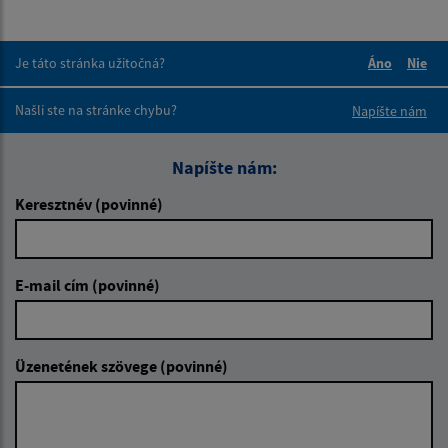
Je táto stránka užitočná?
Áno
Nie
Boli tieto 
Boli 
Našli ste na stránke chybu?
Napíšte nám
Napíšte nám:
Keresztnév (povinné)
E-mail cím (povinné)
Üzenetének szövege (povinné)