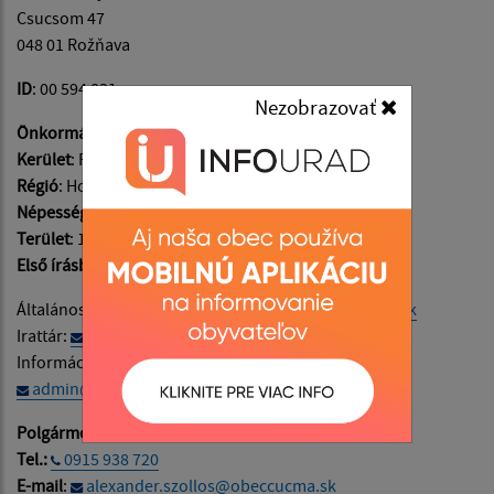
Csucsom 47
048 01 Rožňava
ID
: 00 594 831
Nezobrazovať
Önkormányzati régió
: Košický
Kerület
: Rožňava
Régió
: Horný Gemer
Népesség
: 649
Terület
: 1169 ha
Első írásbeli említés
: 1300
Általános információk:
obecny.urad@obeccucma.sk
Irattár:
podatelna@obeccucma.sk
Információ a weboldal kitöltésével kapcsolatban:
admin@obeccucma.sk
Polgármester:
Tel.:
0915 938 720
E-mail
:
alexander.szollos@obeccucma.sk