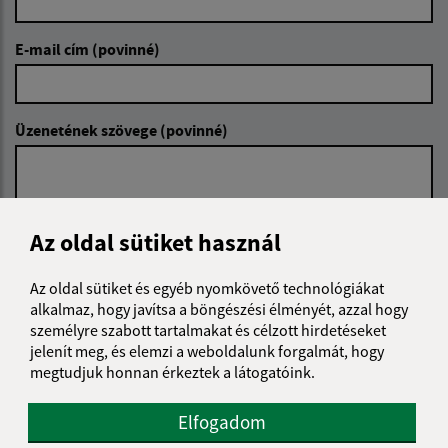
E-mail cím (povinné)
Üzenetének szövege (povinné)
Az oldal sütiket használ
Az oldal sütiket és egyéb nyomkövető technológiákat
Megismerkedtem a
személyes adatok
alkalmaz, hogy javítsa a böngészési élményét, azzal hogy
feldolgozásával
személyre szabott tartalmakat és célzott hirdetéseket
jelenít meg, és elemzi a weboldalunk forgalmát, hogy
Google reCaptcha Response
Üzenet küldése
megtudjuk honnan érkeztek a látogatóink.
Elfogadom