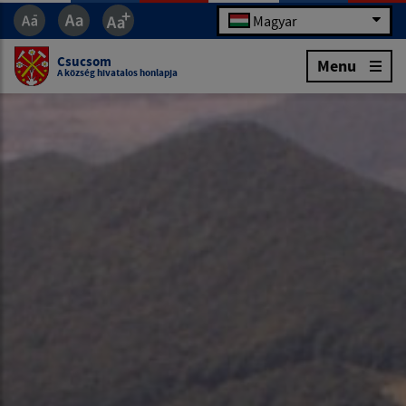
Magyar
Csucsom
Menu
A község hivatalos honlapja