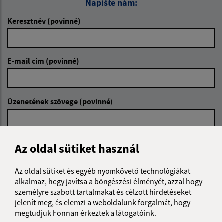
Napíšte nám:
Keresztnév (povinné)
E-mail cím (povinné)
Üzenetének szövege (povinné)
Az oldal sütiket használ
Az oldal sütiket és egyéb nyomkövető technológiákat
alkalmaz, hogy javítsa a böngészési élményét, azzal hogy
Megismerkedtem a
személyes adatok
személyre szabott tartalmakat és célzott hirdetéseket
feldolgozásával
jelenít meg, és elemzi a weboldalunk forgalmát, hogy
megtudjuk honnan érkeztek a látogatóink.
Google reCaptcha Response
Üzenet küldése