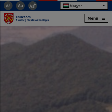
Magyar
Csucsom
Menu
A község hivatalos honlapja