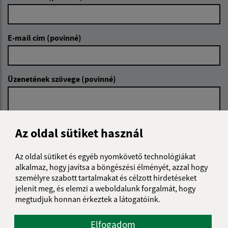
E-mail cím (povinné)
Üzenetének szövege (povinné)
Az oldal sütiket használ
Az oldal sütiket és egyéb nyomkövető technológiákat
Megismerkedtem a
személyes adatok
alkalmaz, hogy javítsa a böngészési élményét, azzal hogy
feldolgozásával
személyre szabott tartalmakat és célzott hirdetéseket
jelenít meg, és elemzi a weboldalunk forgalmát, hogy
Google reCaptcha Response
megtudjuk honnan érkeztek a látogatóink.
Üzenet küldése
Elfogadom