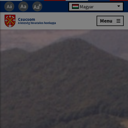
Magyar
Csucsom
Menu
A község hivatalos honlapja