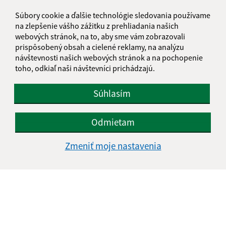
Súbory cookie a ďalšie technológie sledovania používame
E-mailová adresa (povinné)
na zlepšenie vášho zážitku z prehliadania našich
webových stránok, na to, aby sme vám zobrazovali
prispôsobený obsah a cielené reklamy, na analýzu
návštevnosti našich webových stránok a na pochopenie
Text vašej správy (povinné)
toho, odkiaľ naši návštevníci prichádzajú.
Súhlasím
Odmietam
Oboznámil som sa so
spracúvaním osobných
Zmeniť moje nastavenia
údajov
Google reCaptcha Response
Odoslať správu