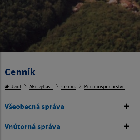
Cenník
Úvod
Ako vybaviť
Cenník
Pôdohospodárstvo
Všeobecná správa
Vnútorná správa