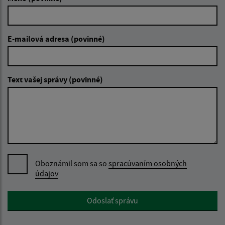
E-mailová adresa (povinné)
Text vašej správy (povinné)
Oboznámil som sa so
spracúvaním osobných
údajov
Google reCaptcha Response
Odoslať správu