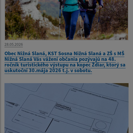
28.05.2026
Obec Nižná Slaná, KST Sosna Nižná Slaná a ZŠ s MŠ
Nižná Slaná Vás vážení občania pozývajú na 48.
ročník turistického výstupu na kopec Ždiar, ktorý sa
uskutoční 30.mája 2026 t.j. v sobotu.