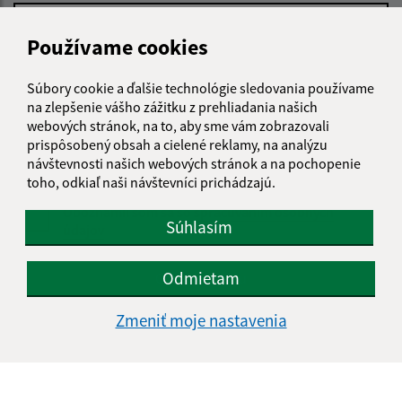
Používame cookies
Text vašej správy (povinné)
Súbory cookie a ďalšie technológie sledovania používame
na zlepšenie vášho zážitku z prehliadania našich
webových stránok, na to, aby sme vám zobrazovali
prispôsobený obsah a cielené reklamy, na analýzu
návštevnosti našich webových stránok a na pochopenie
toho, odkiaľ naši návštevníci prichádzajú.
Oboznámil som sa so
spracúvaním osobných
Súhlasím
údajov
Google reCaptcha Response
Odmietam
Odoslať správu
Zmeniť moje nastavenia
Úradné hodiny:
Deň
Čas doobeda
Čas poobede