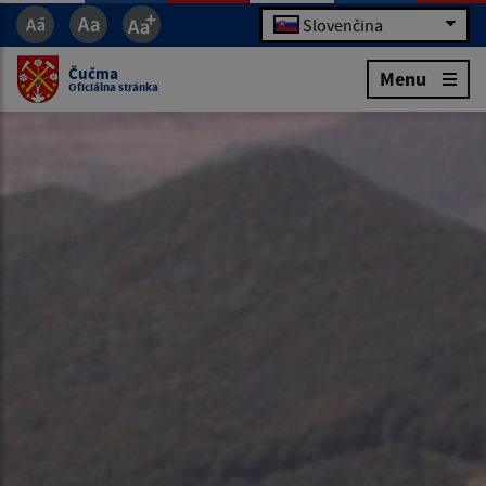
Slovenčina
Čučma
Menu
Oficiálna stránka