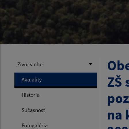
Obe
Život v obci
ZŠ 
Aktuality
poz
História
na 
Súčasnosť
Fotogaléria