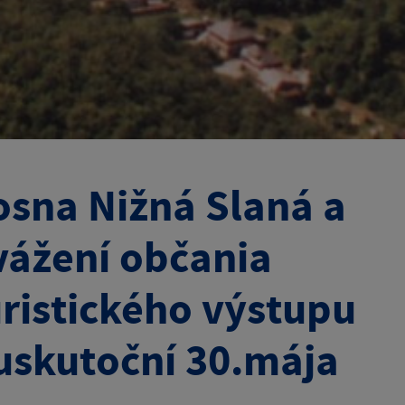
osna Nižná Slaná a
vážení občania
uristického výstupu
 uskutoční 30.mája