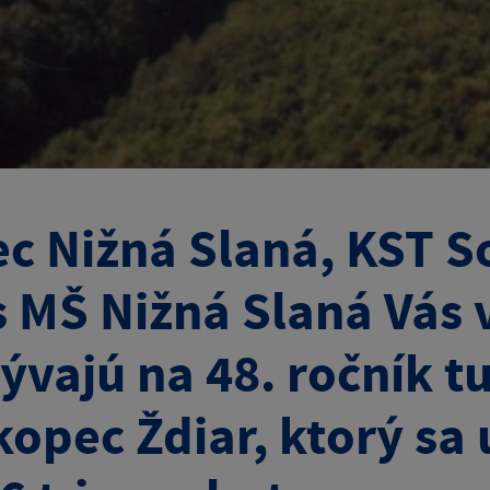
c Nižná Slaná, KST S
s MŠ Nižná Slaná Vás 
ývajú na 48. ročník t
kopec Ždiar, ktorý sa