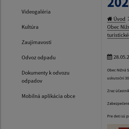
202
Videogaléria
Úvod
Kultúra
Obec Nižn
turistick
Zaujímavosti
28.05.
Odvoz odpadu
Obec Nižná S
Dokumenty k odvozu
uskutoční 30.
odpadov
Zraz účastní
Mobilná aplikácia obce
Zabezpečené 
Pre deti sú p