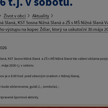
6 t.j. v sobotu.
Život v obci
Aktuality
á Slaná, KST Sosna Nižná Slaná a ZŠ s MŠ Nižná Slaná Vá
ého výstupu na kopec Ždiar, ktorý sa uskutoční 30.mája 202
2026
laná, KST Sosna Nižná Slaná a ZŠ s MŠ Nižná Slaná Vás vážení občania pozýva
 mája 2026 t.j. v sobotu.
kov je o 8.00 hod. pred obecným úradom v Nižnej Slanej.
bude občerstvenie, guláš 2,-, tombola1,-.
ripravené športové aktivity.