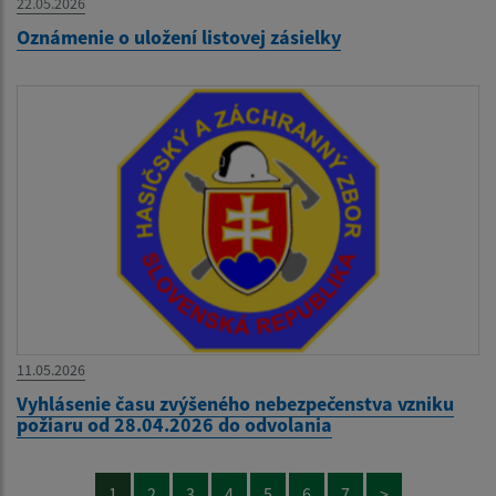
22.05.2026
Oznámenie o uložení listovej zásielky
11.05.2026
Vyhlásenie času zvýšeného nebezpečenstva vzniku
požiaru od 28.04.2026 do odvolania
1
2
3
4
5
6
7
>