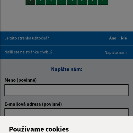
Je táto stránka užitočná?
Áno
Nie
Boli tieto 
Boli 
Našli ste na stránke chybu?
Napíšte nám
Napíšte nám:
Meno (povinné)
E-mailová adresa (povinné)
Používame cookies
Text vašej správy (povinné)