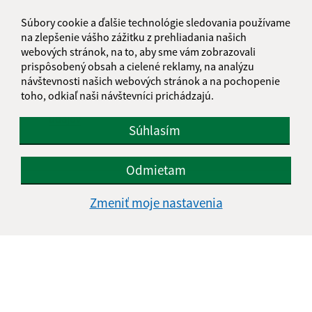
Súbory cookie a ďalšie technológie sledovania používame
na zlepšenie vášho zážitku z prehliadania našich
webových stránok, na to, aby sme vám zobrazovali
prispôsobený obsah a cielené reklamy, na analýzu
návštevnosti našich webových stránok a na pochopenie
toho, odkiaľ naši návštevníci prichádzajú.
Oboznámil som sa so
spracúvaním osobných
údajov
Súhlasím
Google reCaptcha Response
Odoslať správu
Odmietam
Zmeniť moje nastavenia
Úradné hodiny:
Deň
Čas doobeda
Čas poobede
Pondelok:
08:00 - 11:30
12:00 - 15:00
Utorok:
08:00 - 11:30
12:00 - 15:00
Streda:
08:00 - 11:30
12:00 - 16:00