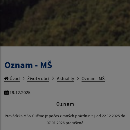
Oznam - MŠ
Úvod
Život v obci
Aktuality
Oznam - MŠ
19.12.2025
O z n a m
Prevádzka MŠ v Čučme je počas zimných prázdnin t.j. od 22.12.2025 do
07.01.2026 prerušená