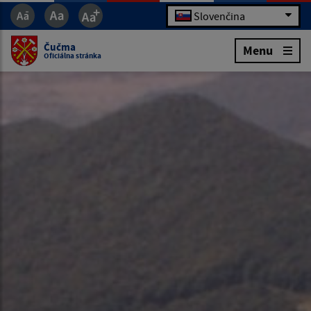
Slovenčina
Čučma
Menu
Oficiálna stránka