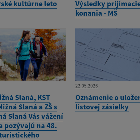
ské kultúrne leto
Výsledky prijímaci
konania - MŠ
22.05.2026
ižná Slaná, KST
Oznámenie o ulože
ižná Slaná a ZŠ s
listovej zásielky
ná Slaná Vás vážení
a pozývajú na 48.
turistického