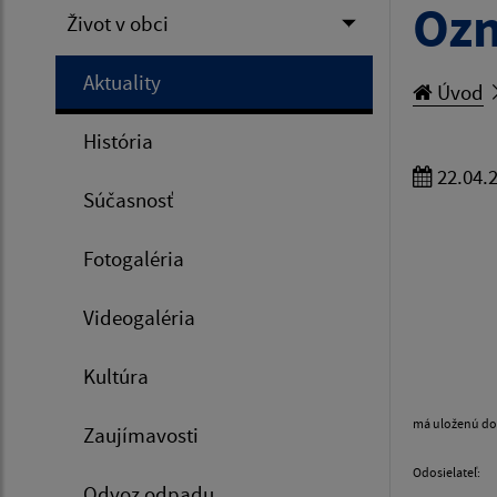
Ozn
Život v obci
Aktuality
Úvod
História
22.04.
Súčasnosť
Fotogaléria
Videogaléria
Kultúra
má uloženú do
Zaujímavosti
Odosielateľ:
Odvoz odpadu