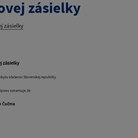
ovej zásielky
j zásielky
j zásielky
 pobytu občanov Slovenskej republiky
edpisov oznamuje, že
om Čučma