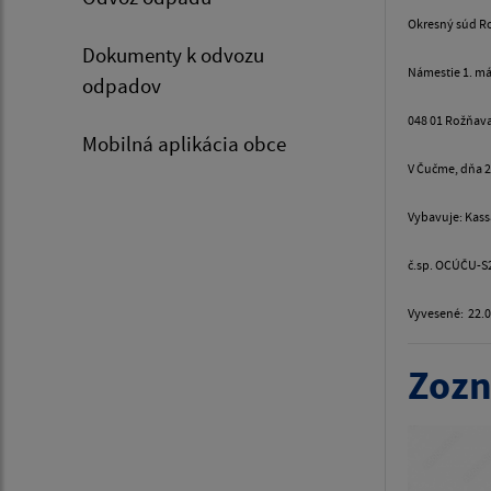
Okresný súd R
Dokumenty k odvozu
Námestie 1. máj
odpadov
048 01 Rožňav
Mobilná aplikácia obce
V Čučme, dňa 2
Vybavuje: Kass
č.sp. OCÚČU-S
Vyvesené: 22.
Zozn