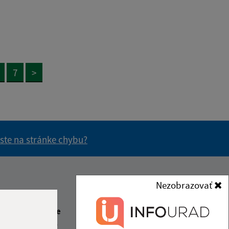
7
>
 ste na stránke chybu?
vás užitočné?
e pre vás užitočné?
Nezobrazovať
Kontakt:
Obecný úrad Čučma
beda
Čas poobede
Čučma 47
1:30
12:00 - 15:00