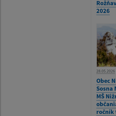
Rožňav
2026
28.05.2026
Obec N
Sosna N
MŠ Niž
občani
ročník 