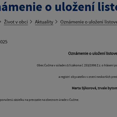
ámenie o uložení list
Život v obci
Aktuality
Oznámenie o uložení listove
2025
Oznámenie o uložení listove
Obec Čučma v súlade s § 5 zákona č. 253/1998 Z.z. o hlásení
a registri obyvateľov v znení neskorších pr
Marta Sýkorová, trvale byt
poručenú zásielku na prevzatie na obecnom úrade v Čučme.