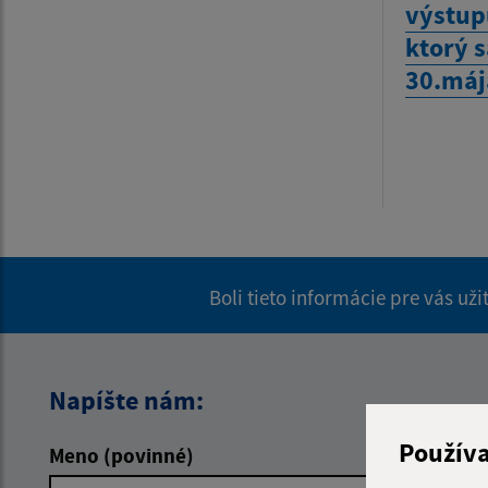
výstup
ktorý 
30.mája
Boli tieto informácie pre vás už
Napíšte nám:
Použív
Meno (povinné)
E-mailová 