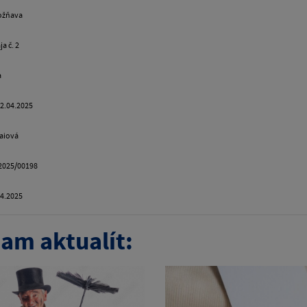
ožňava
a č. 2
a
2.04.2025
aiová
2025/00198
04.2025
am aktualít: