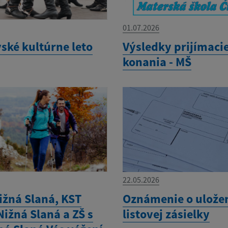
01.07.2026
ské kultúrne leto
Výsledky prijímaci
konania - MŠ
22.05.2026
ižná Slaná, KST
Oznámenie o ulože
ižná Slaná a ZŠ s
listovej zásielky