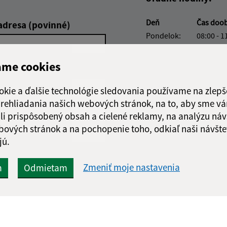
Deň
Čas doo
adresa (povinné)
Pondelok:
08:00 - 1
Utorok:
08:00 - 1
Streda:
08:00 - 1
ame cookies
Štvrtok:
nestránk
Piatok:
08:00 - 1
okie a ďalšie technológie sledovania používame na zlepš
 prehliadania našich webových stránok, na to, aby sme v
Obedňajšia prestáv
li prispôsobený obsah a cielené reklamy, na analýzu náv
bových stránok a na pochopenie toho, odkiaľ naši návšte
jú.
Google reCaptcha Response
Zmeniť moje nastavenia
m
Odmietam
Odoslať správu