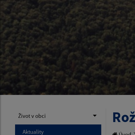
Rož
Život v obci
Aktuality
Úvod