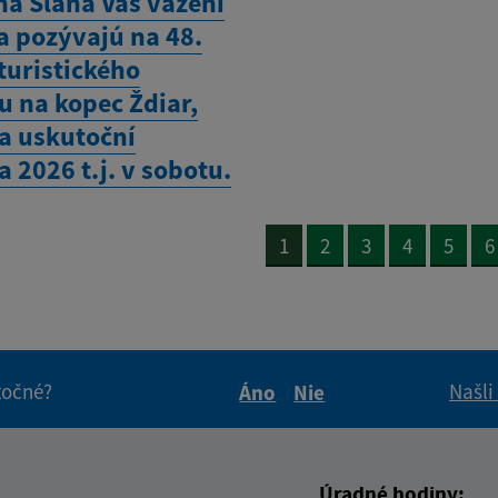
ná Slaná Vás vážení
a pozývajú na 48.
turistického
u na kopec Ždiar,
sa uskutoční
 2026 t.j. v sobotu.
1
2
3
4
5
6
itočné?
Našli
Áno
Nie
Boli tieto informácie pre 
Boli tieto informáci
Úradné hodiny: