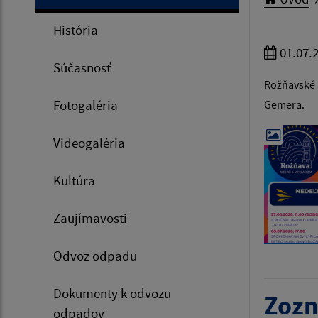
História
01.07.
Súčasnosť
Rožňavské k
Fotogaléria
Gemera.
Videogaléria
Kultúra
Zaujímavosti
Odvoz odpadu
Dokumenty k odvozu
Zozn
odpadov