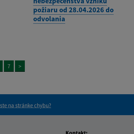
nebezpečenstva vzniku
požiaru od 28.04.2026 do
odvolania
7
>
 ste na stránke chybu?
vás užitočné?
e pre vás užitočné?
Kontakt: