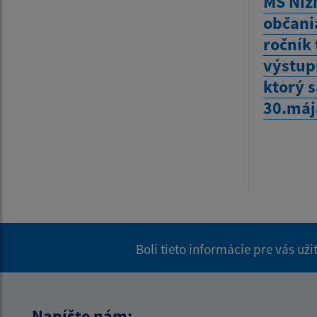
MŠ Niž
občani
ročník 
výstup
ktorý 
30.mája
Boli tieto informácie pre vás už
Napíšte nám: