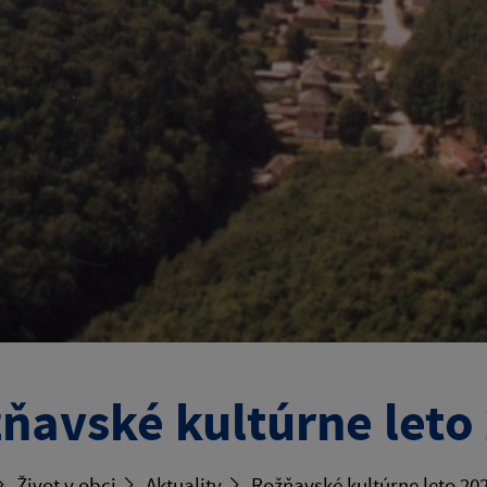
ňavské kultúrne leto
Život v obci
Aktuality
Rožňavské kultúrne leto 20