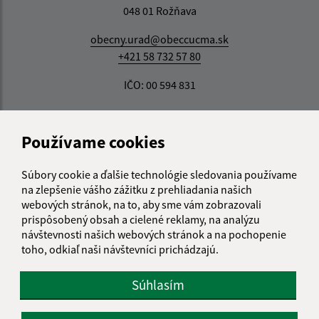
048 01 Rožňava
obecny.urad@obeccucma.sk
+421 58 732 57 80
IČO: 00 594 831
Používame cookies
Súbory cookie a ďalšie technológie sledovania používame
na zlepšenie vášho zážitku z prehliadania našich
webových stránok, na to, aby sme vám zobrazovali
prispôsobený obsah a cielené reklamy, na analýzu
návštevnosti našich webových stránok a na pochopenie
toho, odkiaľ naši návštevníci prichádzajú.
Súhlasím