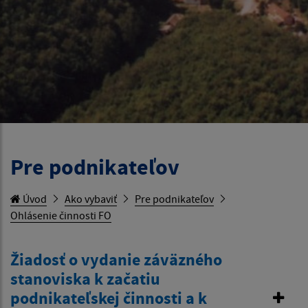
Pre podnikateľov
Úvod
Ako vybaviť
Pre podnikateľov
Ohlásenie činnosti FO
Žiadosť o vydanie záväzného
stanoviska k začatiu
podnikateľskej činnosti a k