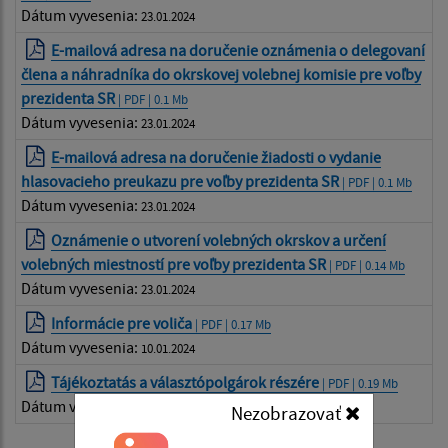
Dátum vyvesenia:
23.01.2024
E-mailová adresa na doručenie oznámenia o delegovaní
člena a náhradníka do okrskovej volebnej komisie pre voľby
prezidenta SR
| PDF | 0.1 Mb
Dátum vyvesenia:
23.01.2024
E-mailová adresa na doručenie žiadosti o vydanie
hlasovacieho preukazu pre voľby prezidenta SR
| PDF | 0.1 Mb
Dátum vyvesenia:
23.01.2024
Oznámenie o utvorení volebných okrskov a určení
volebných miestností pre voľby prezidenta SR
| PDF | 0.14 Mb
Dátum vyvesenia:
23.01.2024
Informácie pre voliča
| PDF | 0.17 Mb
Dátum vyvesenia:
10.01.2024
Tájékoztatás a választópolgárok részére
| PDF | 0.19 Mb
Dátum vyvesenia:
10.01.2024
Nezobrazovať