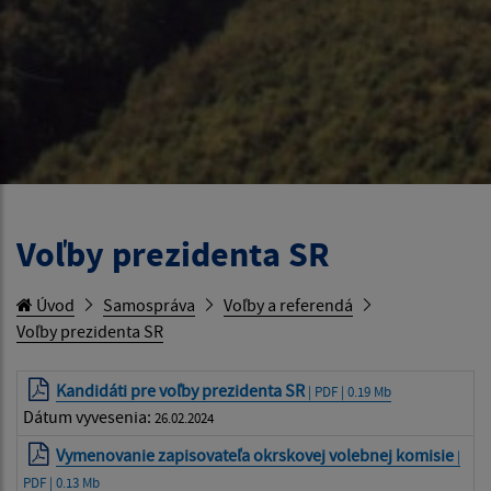
Voľby prezidenta SR
Úvod
Samospráva
Voľby a referendá
Voľby prezidenta SR
Kandidáti pre voľby prezidenta SR
| PDF | 0.19 Mb
Dátum vyvesenia:
26.02.2024
Vymenovanie zapisovateľa okrskovej volebnej komisie
|
PDF | 0.13 Mb