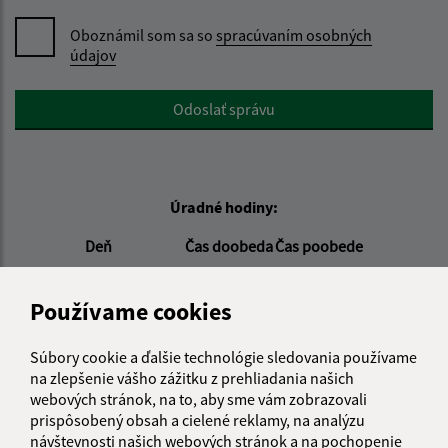
Oboznámil som sa so
spracúvaním osobných
údajov
Google reCaptcha Response
Odoslať správu
Úradné hodiny:
Deň
Čas doobeda
Čas poobede
Pondelok:
08:00 - 11:30
12:00 - 15:00
Utorok:
08:00 - 11:30
12:00 - 15:00
Používame cookies
Streda:
08:00 - 11:30
12:00 - 16:00
Štvrtok:
nestránkový deň
Súbory cookie a ďalšie technológie sledovania používame
Piatok:
08:00 - 11:00
na zlepšenie vášho zážitku z prehliadania našich
webových stránok, na to, aby sme vám zobrazovali
Obedňajšia prestávka:
11:30 - 12:00
prispôsobený obsah a cielené reklamy, na analýzu
návštevnosti našich webových stránok a na pochopenie