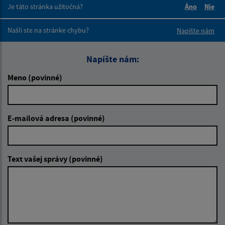
Je táto stránka užitočná?
Áno
Nie
Boli tieto 
Boli 
Našli ste na stránke chybu?
Napíšte nám
Napíšte nám:
Meno (povinné)
E-mailová adresa (povinné)
Text vašej správy (povinné)